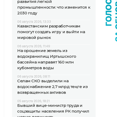
развития легкой
промышленности: что изменится к
2030 году
06 августа 2026, 13:33
Казахстанским разработчикам
помогут создать игру и выйти на
мировой рынок
06 августа 2026, 11:49
На орошение земель из
водохранилищ Иртышского
бассейна направят 160 млн
кубометров воды
06 августа 2026, 08:11
Селам СКО выделили на
водоснабжение 2,7 млрд теңге из
возвращенных активов
05 августа 2026, 18:21
Бывший вице-министр труда и
соцзащиты населения РК получил
новую должность