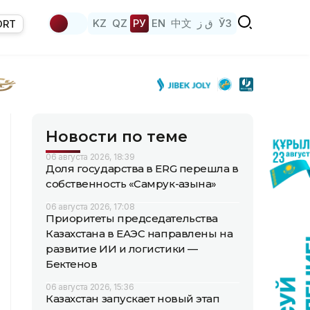
KZ
QZ
РУ
EN
中文
ق ز
ЎЗ
ORT
Новости по теме
06 августа 2026, 18:39
Доля государства в ERG перешла в
собственность «Самрук-Қазына»
06 августа 2026, 17:08
Приоритеты председательства
Казахстана в ЕАЭС направлены на
развитие ИИ и логистики —
Бектенов
06 августа 2026, 15:36
Казахстан запускает новый этап