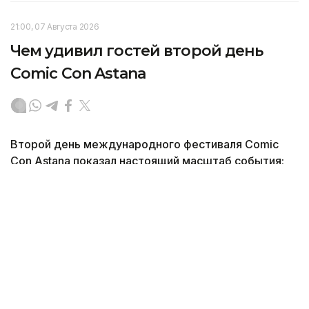
21:00, 07 Августа 2026
Чем удивил гостей второй день
Comic Con Astana
Второй день международного фестиваля Comic
Con Astana показал настоящий масштаб события:
площадки заполнили тысячи поклонников комиксов,
кино, игр и аниме. Корреспондент агентства
Kazinform побывал на фестивале и увидел,
как на одной площадке встретились любимые
герои разных вселенных, необычные костюмы,
творчество фанатов и атмосфера большого
праздника для всех, кто интересуется
современной поп-культурой.