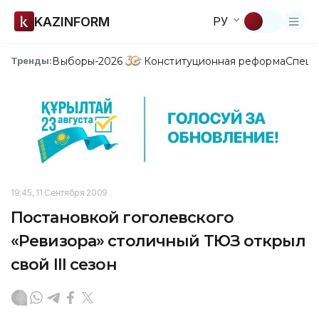
KAZINFORM
РУ
Выборы-2026
Конституционная реформа
Спецп
Тренды:
19:45, 11 Сентября 2009
Постановкой гоголевского
«Ревизора» столичный ТЮЗ открыл
свой III сезон