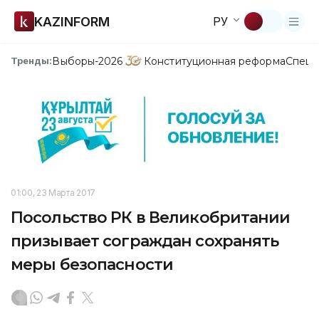
KAZINFORM
РУ
Выборы-2026
Конституционная реформа
Спецп
Тренды:
01:00, 23 Марта 2017
Посольство РК в Великобритании
призывает cограждан сохранять
меры безопасности