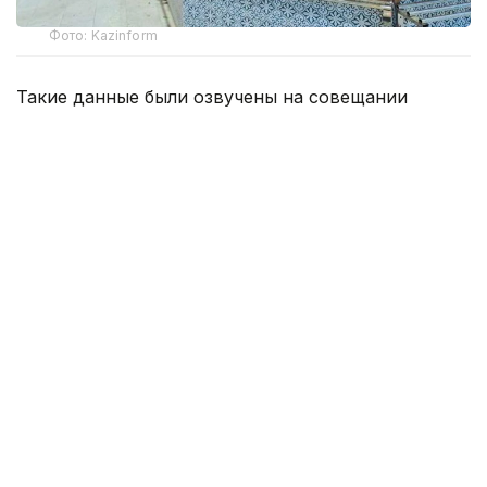
Фото: Kazinform
Такие данные были озвучены на совещании
по вопросам стабилизации цен на социально
значимые продовольственные товары и инфляции
под председательством заместителя Премьер-
министра — министра национальной экономики
Серика Жумангарина.
Как было отмечено на совещании, по итогам июня
годовая инфляция в стране составила 10,3%
против 10,4% месяцем ранее. При этом уровень
инфляции выше среднереспубликанского
сохраняется в 11 регионах. Самые высокие
показатели зарегистрированы в областях Жетысу,
Улытау, а также в Северо-Казахстанской
и Акмолинской областях.