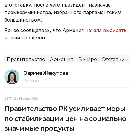
в отставку, после чего президент назначает
премьер-министра, избранного парламентским
большинством.
Ранее сообщалось, что Армения
начала выбирать
новый парламент.
Правительство
Армения
В мире
Отставки
П
Зарина Жакупова
Автор
21:31, 23 Июля 2026
Правительство РК усиливает меры
по стабилизации цен на социально
значимые продукты