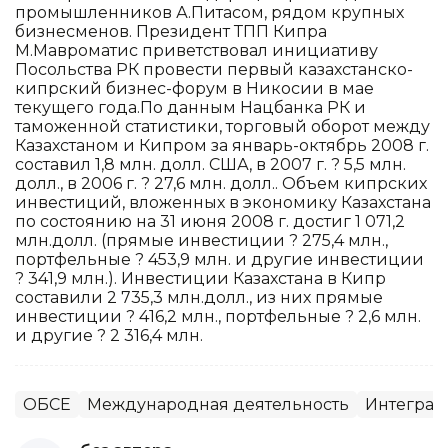
промышленников А.Питасом, рядом крупных
бизнесменов. Президент ТПП Кипра
М.Мавроматис приветствовал инициативу
Посольства РК провести первый казахстанско-
кипрский бизнес-форум в Никосии в мае
текущего года.По данным Нацбанка РК и
таможенной статистики, торговый оборот между
Казахстаном и Кипром за январь-октябрь 2008 г.
составил 1,8 млн. долл. США, в 2007 г. ? 5,5 млн.
долл., в 2006 г. ? 27,6 млн. долл.. Объем кипрских
инвестиций, вложенных в экономику Казахстана
по состоянию на 31 июня 2008 г. достиг 1 071,2
млн.долл. (прямые инвестиции ? 275,4 млн.,
портфельные ? 453,9 млн. и другие инвестиции
? 341,9 млн.). Инвестиции Казахстана в Кипр
составили 2 735,3 млн.долл., из них прямые
инвестиции ? 416,2 млн., портфельные ? 2,6 млн.
и другие ? 2 316,4 млн.
ОБСЕ
Международная деятельность
Интеграц