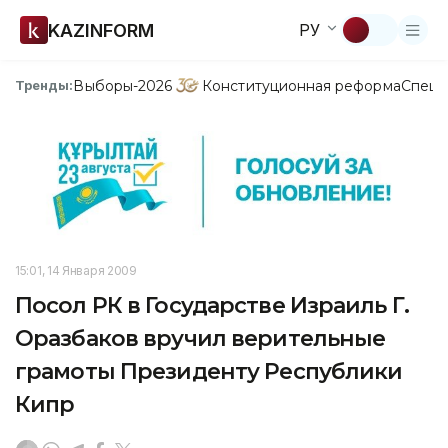
KAZINFORM
РУ
Выборы-2026
Конституционная реформа
Спецп
Тренды:
15:01, 14 Января 2009
Посол РК в Государстве Израиль Г.
Оразбаков вручил верительные
грамоты Президенту Республики
Кипр