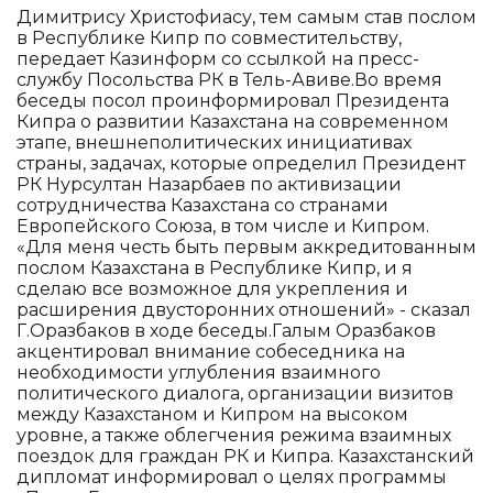
Димитрису Христофиасу, тем самым став послом
в Республике Кипр по совместительству,
передает Казинформ со ссылкой на пресс-
службу Посольства РК в Тель-Авиве.Во время
беседы посол проинформировал Президента
Кипра о развитии Казахстана на современном
этапе, внешнеполитических инициативах
страны, задачах, которые определил Президент
РК Нурсултан Назарбаев по активизации
сотрудничества Казахстана со странами
Европейского Союза, в том числе и Кипром.
«Для меня честь быть первым аккредитованным
послом Казахстана в Республике Кипр, и я
сделаю все возможное для укрепления и
расширения двусторонних отношений» - сказал
Г.Оразбаков в ходе беседы.Галым Оразбаков
акцентировал внимание собеседника на
необходимости углубления взаимного
политического диалога, организации визитов
между Казахстаном и Кипром на высоком
уровне, а также облегчения режима взаимных
поездок для граждан РК и Кипра. Казахстанский
дипломат информировал о целях программы