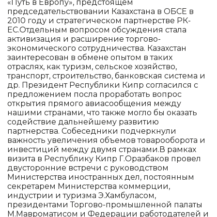
«Путь в Европу», предстоящем
председательствовании Казахстана в ОБСЕ в
2010 году и стратегическом партнерстве РК-
ЕС.Отдельным вопросом обсуждения стала
активизация и расширение торгово-
экономического сотрудничества. Казахстан
заинтересован в обмене опытом в таких
отраслях, как туризм, сельское хозяйство,
транспорт, строительство, банковская система и
др. Президент Республики Кипр согласился с
предложением посла проработать вопрос
открытия прямого авиасообщения между
нашими странами, что также могло бы оказать
содействие дальнейшему развитию
партнерства. Собеседники подчеркнули
важность увеличения объемов товарооборота и
инвестиций между двумя странами.В рамках
визита в Республику Кипр Г.Оразбаков провел
двусторонние встречи с руководством
Министерства иностранных дел, постоянным
секретарем Министерства коммерции,
индустрии и туризма Э.Хамбуласом,
президентами Торгово-промышленной палаты
М.Мавроматисом и Федерации работодателей и