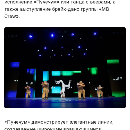
исполнение «Пучечум» или танца с веерами, а
также выступление брейк-данс группы «MB
Crew».
«Пучечум» демонстрирует элегантные линии,
создаваемые широкими вращающимися,