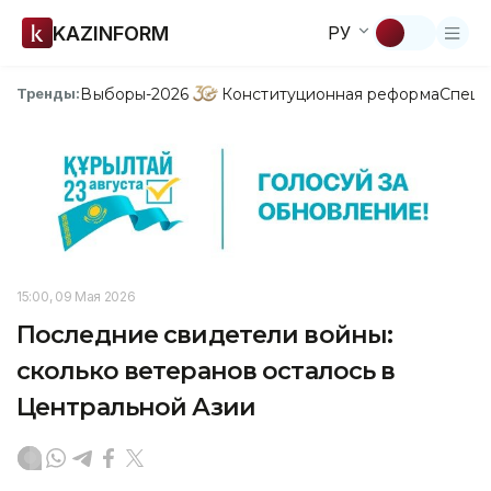
KAZINFORM
РУ
Выборы-2026
Конституционная реформа
Спецп
Тренды:
15:00, 09 Мая 2026
Последние свидетели войны:
сколько ветеранов осталось в
Центральной Азии