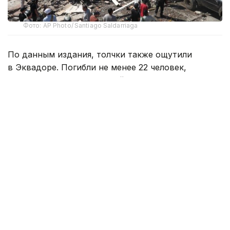
Фото: AP Photo/ Santiago Saldarriaga
По данным издания, толчки также ощутили
в Эквадоре. Погибли не менее 22 человек,
несколько десятков зданий в городе Кали
обрушились. По данным местных властей,
под завалами могут оставаться люди.
Геологическая служба США оценила его
магнитуду в 7,4, несмотря на то, что его очаг
залегал на значительной глубине. Вероятно,
эпицентр землетрясения находился в районе Сан-
Хосе-дель-Пальмар, примерно в 400 километрах
к западу от Боготы.
Кроме столицы Колумбии толчки ощущались
также в городах Кали, Попайян, Манисалес,