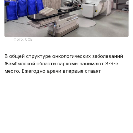
Фото: ССВ
В общей структуре онкологических заболеваний
Жамбылской области саркомы занимают 8-9-е
место. Ежегодно врачи впервые ставят
на диспансерный учет от 25 до 30 жителей
области.
Саркома — не одно заболевание, а целая группа
редких злокачественных опухолей, возникающих
в костях и мягких тканях. Некоторые их виды
могут быстро расти, возвращаться после лечения
и давать метастазы, а прогноз во многом зависит