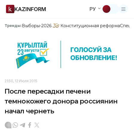
KAZINFORM
РУ
Выборы-2026
Конституционная реформа
Спецп
Тренды:
21:50, 12 Июля 2015
После пересадки печени
темнокожего донора россиянин
начал чернеть