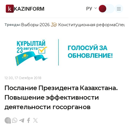
KAZINFORM
РУ
Выборы-2026
Конституционная реформа
Спецп
Тренды:
12:30, 17 Октября 2018
Послание Президента Казахстана.
Повышение эффективности
деятельности госорганов