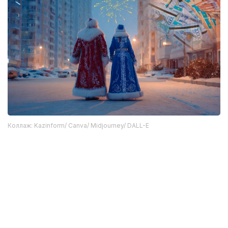
Коллаж: Kazinform/ Canva/ Midjourney/ DALL-E
Ранее мы рассказывали сколько в разных городах
Казахстана люди заплатят за
новогодний
корпоратив
и
праздничную елку
.
Праздник
Инфографика
Регионы
Дед Мороз