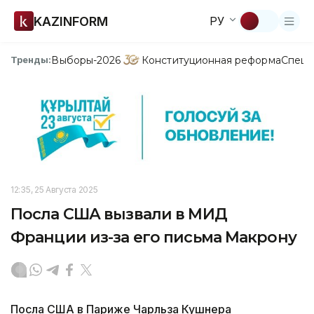
KAZINFORM
РУ
Выборы-2026
Конституционная реформа
Спецп
Тренды:
12:35, 25 Августа 2025
Посла США вызвали в МИД
Франции из-за его письма Макрону
Посла США в Париже Чарльза Кушнера