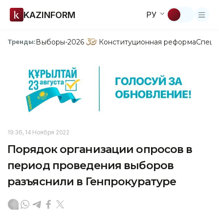
KAZINFORM
РУ
Выборы-2026
Конституционная реформа
Спецп
Тренды:
19:36, 14 Ноября 2022
Порядок организации опросов в
период проведения выборов
разъяснили в Генпрокуратуре