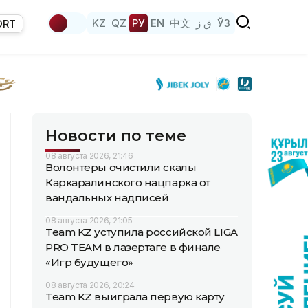
KZ
QZ
РУ
EN
中文
ق ز
ЎЗ
ORT
Новости по теме
08 августа 2026, 21:46
Волонтеры очистили скалы
Каркаралинского нацпарка от
вандальных надписей
08 августа 2026, 21:05
Team KZ уступила российской LIGA
PRO TEAM в лазертаге в финале
«Игр будущего»
08 августа 2026, 20:24
Team KZ выиграла первую карту