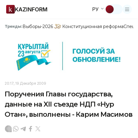
KAZINFORM
РУ
Выборы-2026
Конституционная реформа
Спецп
Тренды:
20:17, 19 Декабря 2009
Поручения Главы государства,
данные на XII съезде НДП «Нур
Отан», выполнены - Карим Масимов