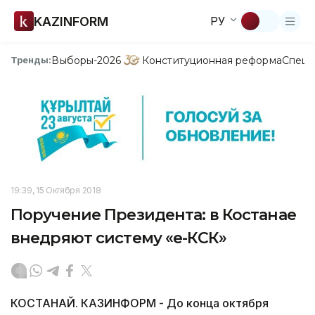
KAZINFORM
РУ
Выборы-2026
Конституционная реформа
Спецп
Тренды:
19:39, 15 Октября 2018
Поручение Президента: в Костанае
внедряют систему «е-КСК»
КОСТАНАЙ. КАЗИНФОРМ - До конца октября