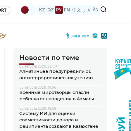
KZ
QZ
РУ
EN
中文
ق ز
ЎЗ
ORT
Новости по теме
05 августа 2026, 22:00
Алматинцев предупредили об
антитеррористических учениях
05 августа 2026, 19:56
Военные миротворцы спасли
ребенка от нападения в Алматы
05 августа 2026, 18:58
Систему ИИ для оценки
совместимости донора и
реципиента создают в Казахстане