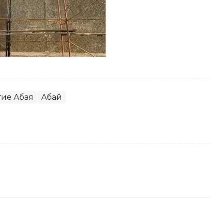
тие Абая
Абай