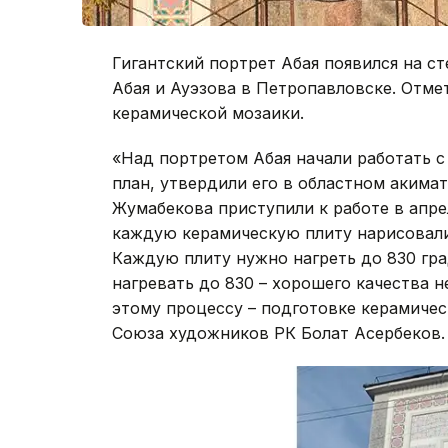
Гигантский портрет Абая появился на с
Абая и Ауэзова в Петропавловске. Отме
керамической мозаики.
«Над портретом Абая начали работать с
план, утвердили его в областном акима
Жумабекова приступили к работе в апре
каждую керамическую плиту нарисовали 
Каждую плиту нужно нагреть до 830 гра
нагревать до 830 – хорошего качества н
этому процессу – подготовке керамическ
Союза художников РК Болат Асербеков.