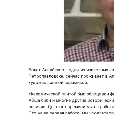
Болат Асербеков – один из известных к
Петропавловске, сейчас проживает в Ал
художественной керамикой.
«Керамической плитой был облицован ф
Айша биби и многие другие исторически
величие. До этого времени мы не работ
Это наша первая работа, мы удовлетвор