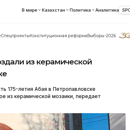
В мире
Казахстан
Политика
Аналитика
SP
е
Спецпроекты
Конституционная реформа
Выборы-2026
оздали из керамической
ке
ь 175-летия Абая в Петропавловске
ное из керамической мозаики, передает