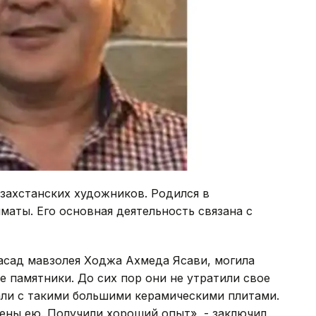
азахстанских художников. Родился в
маты. Его основная деятельность связана с
асад мавзолея Ходжа Ахмеда Ясави, могила
е памятники. До сих пор они не утратили свое
али с такими большими керамическими плитами.
ены ею. Получили хороший опыт», - заключил