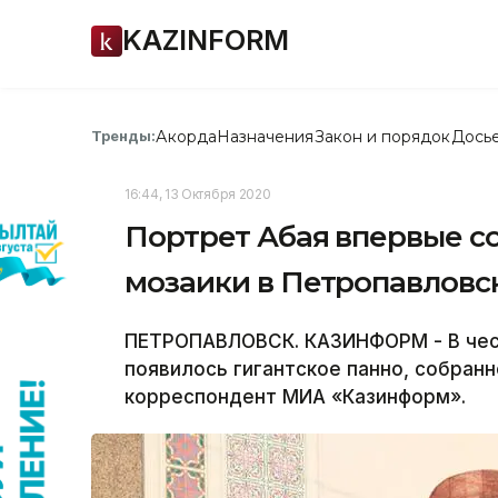
KAZINFORM
Акорда
Назначения
Закон и порядок
Дось
Тренды:
16:44, 13 Октября 2020
Портрет Абая впервые с
мозаики в Петропавловс
ПЕТРОПАВЛОВСК. КАЗИНФОРМ - В чест
появилось гигантское панно, собран
корреспондент МИА «Казинформ».