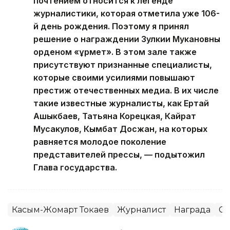
почтением относится к легенде
журналистики, которая отметила уже 106-
й день рождения. Поэтому я принял
решение о награждении Зулкии Мукановны
орденом «Құрмет». В этом зале также
присутствуют признанные специалисты,
которые своими усилиями повышают
престиж отечественных медиа. В их числе
такие известные журналисты, как Ертай
Ашыкбаев, Татьяна Корецкая, Кайрат
Мусакулов, Кымбат Досжан, на которых
равняется молодое поколение
представителей прессы, — подытожил
Глава государства.
Касым-Жомарт Токаев
Журналист
Награда
С