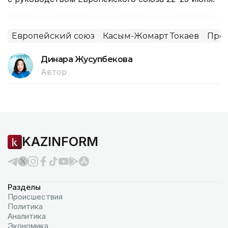
Европейский союз
Касым-Жомарт Токаев
През
Динара Жусупбекова
Автор
KAZINFORM
Разделы
Происшествия
Политика
Аналитика
Экономика