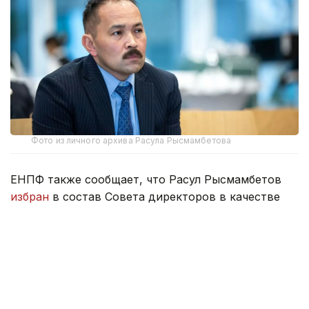
Фото из личного архива Расула Рысмамбетова
ЕНПФ также сообщает, что Расул Рысмамбетов
избран
в состав Совета директоров в качестве
независимого директора.
Расул Рысмамбетов родился 27 июля 1977 года в
Казахстане. Окончил Университет Санкт‑Галлен
(HSG, Швейцария), MBA (Стратегия и финансы) в
2014 году.