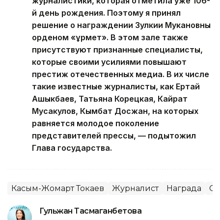
журналистики, которая отметила уже 106-
й день рождения. Поэтому я принял
решение о награждении Зулкии Мукановны
орденом «Құрмет». В этом зале также
присутствуют признанные специалисты,
которые своими усилиями повышают
престиж отечественных медиа. В их числе
такие известные журналисты, как Ертай
Ашыкбаев, Татьяна Корецкая, Кайрат
Мусакулов, Кымбат Досжан, на которых
равняется молодое поколение
представителей прессы, — подытожил
Глава государства.
Касым-Жомарт Токаев
Журналист
Награда
С
Гульжан Тасмаганбетова