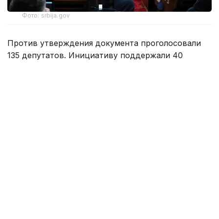
Фото: srbija.gov
Против утверждения документа проголосовали
135 депутатов. Инициативу поддержали 40
парламентариев, еще один воздержался.
Народная скупщина является однопалатным
парламентом Сербии.
Специально для Kazinform предоставлено
партнерским агентством ТАСС.
Напомним, в мае этого года беспорядки
вспыхнули
в Белграде, где проходил митинг
протестующих студентов.