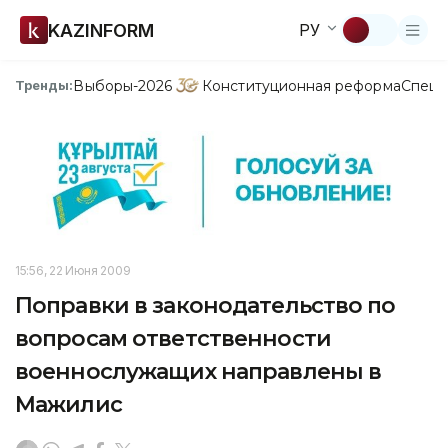
KAZINFORM
РУ
Выборы-2026
Конституционная реформа
Спецп
Тренды:
15:56, 22 Июня 2009
Поправки в законодательство по
вопросам ответственности
военнослужащих направлены в
Мажилис