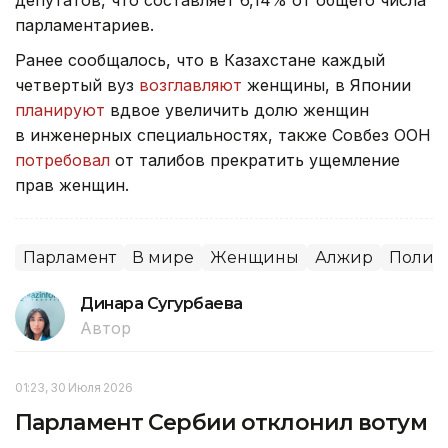
парламентариев.
Ранее сообщалось, что в Казахстане каждый
четвертый вуз
возглавляют
женщины, в Японии
планируют
вдвое увеличить долю женщин
в инженерных специальностях, также Совбез ООН
потребовал
от талибов прекратить ущемление
прав женщин.
Парламент
В мире
Женщины
Алжир
Полит
Динара Сугурбаева
Автор
01:23, 30 Июля 2026
Парламент Сербии отклонил вотум