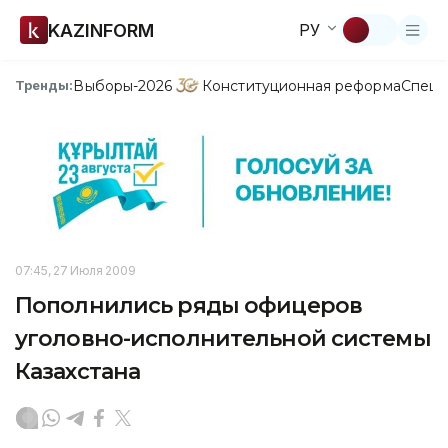
KAZINFORM
РУ
Выборы-2026
Конституционная реформа
Спецп
Тренды:
07:45, 27 Июля 2009
Пополнились ряды офицеров
уголовно-исполнительной системы
Казахстана