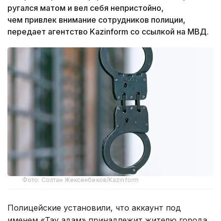
ругался матом и вел себя непристойно,
ч
ем привлек внимание сотрудников полиции,
передает агентство Kazinform со ссылкой на МВД.
Фото: Солтан Жексенбеков/Kazinform
Полицейские установили, что аккаунт под
именем «Тау адам» принадлежит жителю города