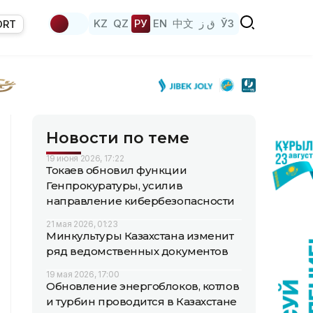
KZ
QZ
РУ
EN
中文
ق ز
ЎЗ
ORT
Новости по теме
19 июня 2026, 17:22
Токаев обновил функции
Генпрокуратуры, усилив
направление кибербезопасности
21 мая 2026, 01:23
Минкультуры Казахстана изменит
ряд ведомственных документов
19 мая 2026, 17:00
Обновление энергоблоков, котлов
и турбин проводится в Казахстане