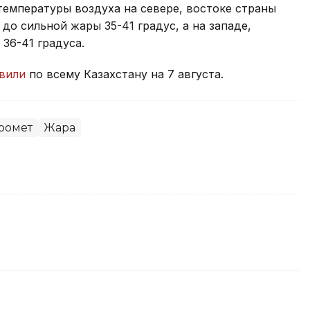
а и все дни в горных районах юга и юго-востока
 — ожидаются дожди с грозами. Жителей всех
ы: теплые воздушные массы, поступающие
емпературы воздуха на севере, востоке страны
 до сильной жары 35-41 градус, а на западе,
36-41 градуса.
явили
по всему Казахстану на 7 августа.
ромет
Жара