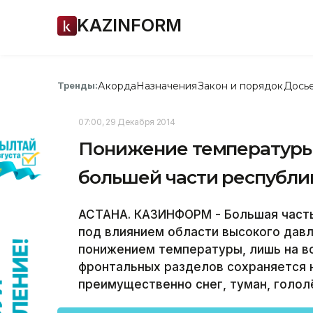
KAZINFORM
Акорда
Назначения
Закон и порядок
Дось
Тренды:
07:00, 29 Декабря 2014
Понижение температуры 
большей части республи
АСТАНА. КАЗИНФОРМ - Большая часть
под влиянием области высокого давл
понижением температуры, лишь на в
фронтальных разделов сохраняется н
преимущественно снег, туман, голол