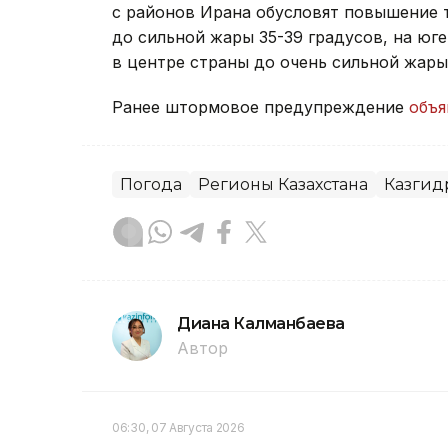
На востоке республики в начале период
будет оказывать влияние южный циклон
регионов ожидает очередная волна жар
с районов Ирана обусловят повышение т
до сильной жары 35-39 градусов, на юге
в центре страны до очень сильной жары 
Ранее штормовое предупреждение
объ
Погода
Регионы Казахстана
Казгид
Диана Калманбаева
Автор