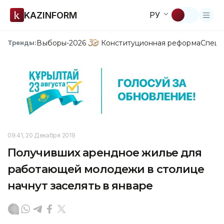
KAZINFORM
РУ
Выборы-2026
Конституционная реформа
Спецп
Тренды:
09:41, 20 Декабря 2019
Получивших арендное жилье для
работающей молодежи в столице
начнут заселять в январе