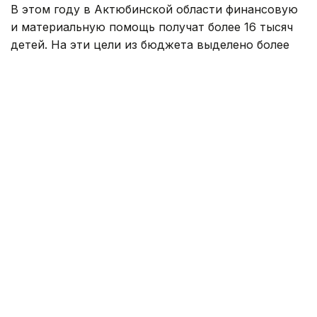
В этом году в Актюбинской области финансовую
и материальную помощь получат более 16 тысяч
детей. На эти цели из бюджета выделено более
800 млн тенге. Помощь в подготовке к школе
окажут учащимся села Карауылкельды, где
объявлен режим чрезвычайной ситуации.
— Единовременная помощь также будет
оказана детям из семей, имущество
которых пострадало в результате
стихийного бедствия. Всего
насчитывается 110 семей. В этих семьях
воспитываются 202 ребенка. Из них 96
детей относятся к категории, имеющей
право на получение социальной помощи.
Остальные 106 детей нуждаются
в финансовой и материальной поддержке
в связи с чрезвычайной ситуацией. В связи