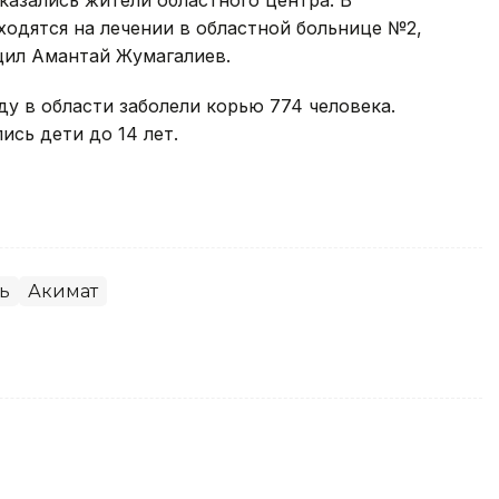
казались жители областного центра. В
ходятся на лечении в областной больнице №2,
щил Амантай Жумагалиев.
у в области заболели корью 774 человека.
ись дети до 14 лет.
ь
Акимат