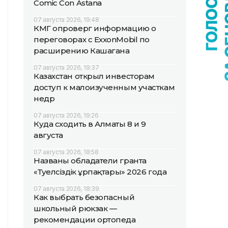
Comic Con Astana
07 августа 2026, 19:48
КМГ опроверг информацию о
переговорах с ExxonMobil по
расширению Кашагана
07 августа 2026, 19:37
Казахстан открыл инвесторам
доступ к малоизученным участкам
недр
07 августа 2026, 19:26
Куда сходить в Алматы 8 и 9
августа
07 августа 2026, 18:58
Названы обладатели гранта
«Тәуелсіздік ұрпақтары» 2026 года
07 августа 2026, 18:39
Как выбрать безопасный
школьный рюкзак —
рекомендации ортопеда