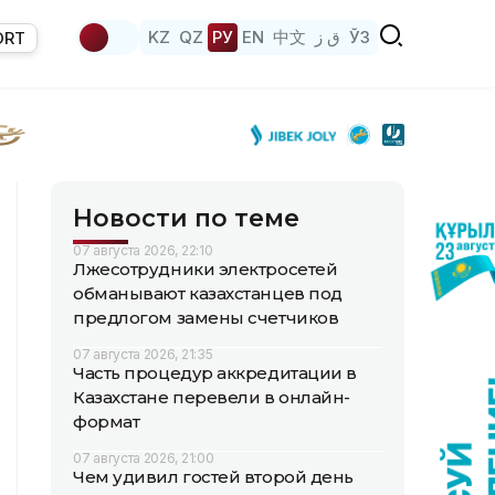
KZ
QZ
РУ
EN
中文
ق ز
ЎЗ
ORT
Новости по теме
07 августа 2026, 22:10
Лжесотрудники электросетей
обманывают казахстанцев под
предлогом замены счетчиков
07 августа 2026, 21:35
Часть процедур аккредитации в
Казахстане перевели в онлайн-
формат
07 августа 2026, 21:00
Чем удивил гостей второй день