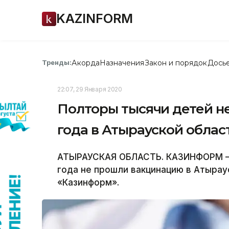
KAZINFORM
Акорда
Назначения
Закон и порядок
Дось
Тренды:
22:07, 29 Января 2020
Полторы тысячи детей н
года в Атырауской облас
АТЫРАУСКАЯ ОБЛАСТЬ. КАЗИНФОРМ –П
года не прошли вакцинацию в Атыра
«Казинформ».