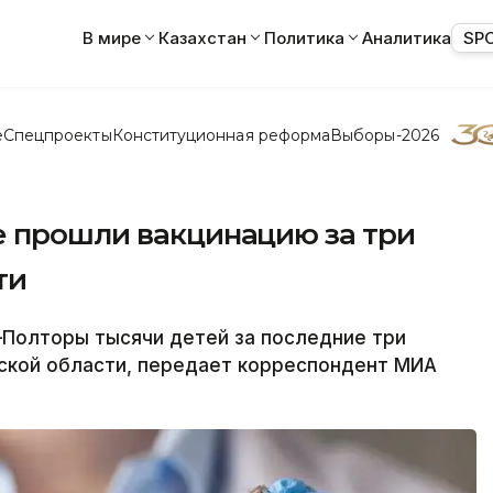
В мире
Казахстан
Политика
Аналитика
SP
е
Спецпроекты
Конституционная реформа
Выборы-2026
е прошли вакцинацию за три
ти
олторы тысячи детей за последние три
уской области, передает корреспондент МИА