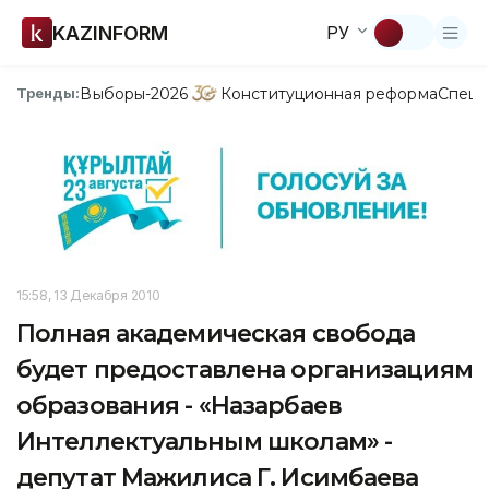
KAZINFORM
РУ
Выборы-2026
Конституционная реформа
Спецп
Тренды:
15:58, 13 Декабря 2010
Полная академическая свобода
будет предоставлена организациям
образования - «Назарбаев
Интеллектуальным школам» -
депутат Мажилиса Г. Исимбаева