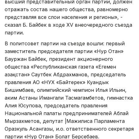
высший представительный орган партии, должен
отражать состав нашего общества, равномерно
представляя все слои населения и регионы», -
сказал Б. Байбек в ходе XV внеочередного съезда
партии.
В политсовет партии на съезде вошли: первый
заместитель председателя партии «Нур Отан»
Бауржан Байбек, президент акционерного
общества «Республиканская газета «Егемен
Қазақстан» Саутбек Абдрахманов, председатель
правления АО «НУХ «Байтерек» Куандык
Бишимбаев, олимпийский чемпион Илья Ильин,
аким Астаны Имангали Тасмагамбетов, гимнастка
Алия Юсупова, председатель правления
Национальной палаты предпринимателей Аблай
Мырзахметов, депутат |Мажилиса Парламента
Оразкуль Асангазы, и.о. ответственного секретаря
партии «Нур Отан» Болат Берсебаев.