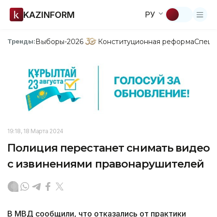
KAZINFORM
РУ
Выборы-2026
Конституционная реформа
Спецп
Тренды:
19:18, 18 Марта 2024
Полиция перестанет снимать видео
с извинениями правонарушителей
В МВД сообщили, что отказались от практики