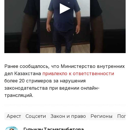
Ранее сообщалось, что Министерство внутренних
дел Казахстана
привлекло к ответственности
более 20 стримеров за нарушения
законодательства при ведении онлайн-
трансляций.
Арест
Соцсети
Закон и право
Регионы
Пол
Гульжан Тасмаганбетова