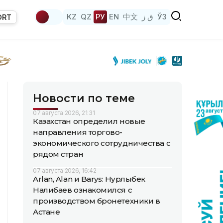
KZ
QZ
РУ
EN
中文
ق ز
ЎЗ
ORT
Новости по теме
07 августа 2026, 21:31
Казахстан определил новые
направления торгово-
экономического сотрудничества с
рядом стран
07 августа 2026, 16:42
Arlan, Alan и Barys: Нурлыбек
Налибаев ознакомился с
производством бронетехники в
Астане