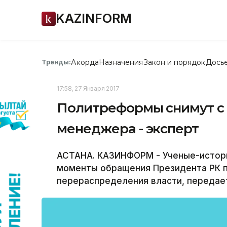
KAZINFORM
Акорда
Назначения
Закон и порядок
Дось
Тренды:
17:58, 27 Января 2017
Политреформы снимут с 
менеджера - эксперт
АСТАНА. КАЗИНФОРМ - Ученые-истори
моменты обращения Президента РК п
перераспределения власти, переда