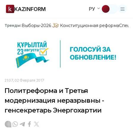
KAZINFORM
РУ
Выборы-2026
Конституционная реформа
Спецп
Тренды:
21:07, 02 Февраля 2017
Политреформа и Третья
модернизация неразрывны -
генсекретарь Энергохартии