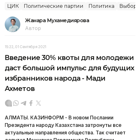
ЦИК
Политические партии
Политика
Выборы
Жанара Мухамедиярова
Автор
15:22, 01 Сентября 2021
Введение 30% квоты для молодежи
даст большой импульс для будущих
избранников народа - Мади
Ахметов
АЛМАТЫ. КАЗИНФОРМ - В новом Послании
Президента народу Казахстана затронуты все
актуальные направления общества. Так считает
депутат Мажилиса Парламента Республики