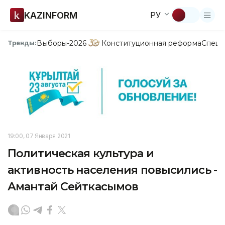
KAZINFORM
РУ
Выборы-2026
Конституционная реформа
Спецп
Тренды:
19:00, 07 Января 2021
Политическая культура и
активность населения повысились -
Амантай Сейткасымов