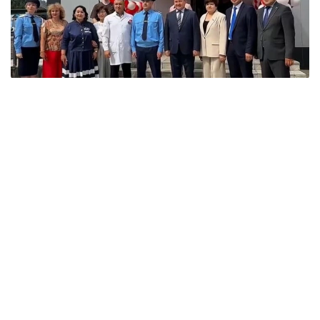
кадр из видео
В районе Алтай не было собственного кабинета
томографии. Для прохождения обследования
жителям приходилось выезжать в областной
центр, расположенный на расстоянии 175 км, что
создавало серьезные трудности для пациентов
пожилого возраста, лиц с инвалидностью
и граждан, нуждающихся в экстренной
диагностике.
— Открытие нового Центра МРТ позволило
обеспечить качественной
и своевременной диагностической