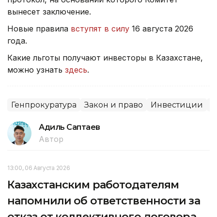
вынесет заключение.
Новые правила
вступят в силу
16 августа 2026
года.
Какие льготы получают инвесторы в Казахстане,
можно узнать
здесь
.
Генпрокуратура
Закон и право
Инвестиции
С
Адиль Саптаев
Автор
13:00, 06 Августа 2026
Казахстанским работодателям
напомнили об ответственности за
отказ от коллективного договора