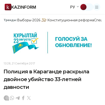
KAZINFORM
РУ
Выборы-2026
Конституционная реформа
Спецп
Тренды:
13:28, 21 Сентября 2017
Полиция в Караганде раскрыла
двойное убийство 33-летней
давности