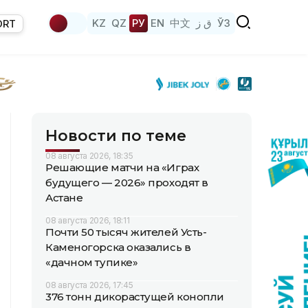
KZ
QZ
РУ
EN
中文
ق ز
ЎЗ
ORT
Новости по теме
08 августа 2026, 18:35
Решающие матчи на «Играх
будущего — 2026» проходят в
Астане
08 августа 2026, 18:11
Почти 50 тысяч жителей Усть-
Каменогорска оказались в
«дачном тупике»
08 августа 2026, 17:45
376 тонн дикорастущей конопли