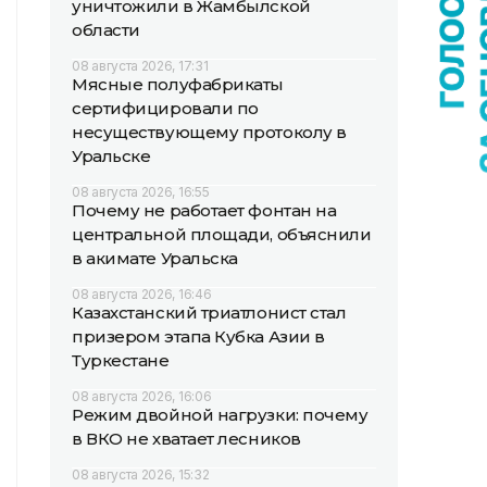
уничтожили в Жамбылской
области
08 августа 2026, 17:31
Мясные полуфабрикаты
сертифицировали по
несуществующему протоколу в
Уральске
08 августа 2026, 16:55
Почему не работает фонтан на
центральной площади, объяснили
в акимате Уральска
08 августа 2026, 16:46
Казахстанский триатлонист стал
призером этапа Кубка Азии в
Туркестане
08 августа 2026, 16:06
Режим двойной нагрузки: почему
в ВКО не хватает лесников
08 августа 2026, 15:32