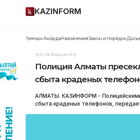
KAZINFORM
Акорда
Назначения
Закон и порядок
Дось
Тренды:
19:12, 08 Февраля 2019
Полиция Алматы пресек
сбыта краденых телефон
АЛМАТЫ. КАЗИНФОРМ - Полицейскими
сбыта краденых телефонов, передае