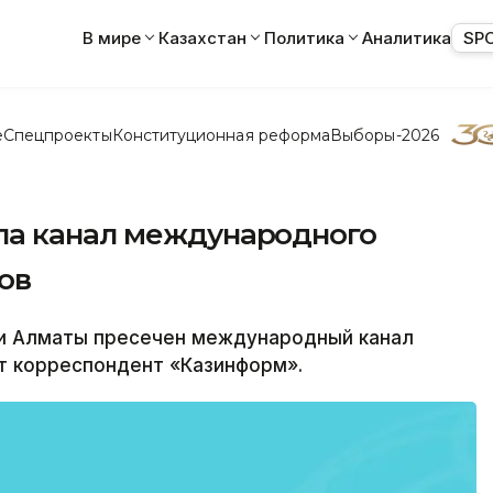
В мире
Казахстан
Политика
Аналитика
SP
е
Спецпроекты
Конституционная реформа
Выборы-2026
ла канал международного
ов
 Алматы пресечен международный канал
т корреспондент «Казинформ».