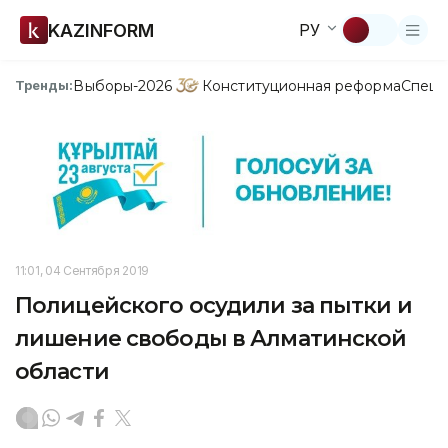
KAZINFORM
РУ
Выборы-2026
Конституционная реформа
Спецп
Тренды:
11:01, 04 Сентября 2019
Полицейского осудили за пытки и
лишение свободы в Алматинской
области