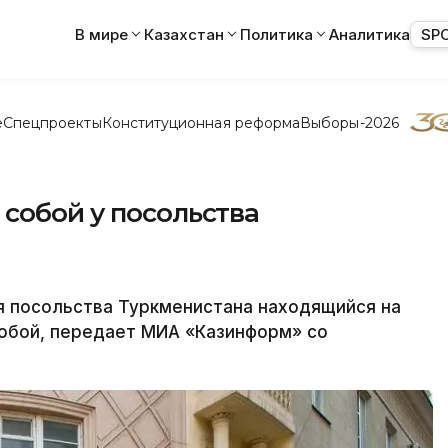
В мире
Казахстан
Политика
Аналитика
SP
е
Спецпроекты
Конституционная реформа
Выборы-2026
собой у посольства
 посольства Туркменистана находящийся на
собой, передает МИА «Казинформ» со