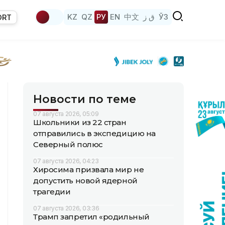
KZ
QZ
РУ
EN
中文
ق ز
ЎЗ
ORT
Новости по теме
07 августа 2026, 05:09
Школьники из 22 стран
отправились в экспедицию на
Северный полюс
07 августа 2026, 04:23
Хиросима призвала мир не
допустить новой ядерной
трагедии
07 августа 2026, 03:36
Трамп запретил «родильный