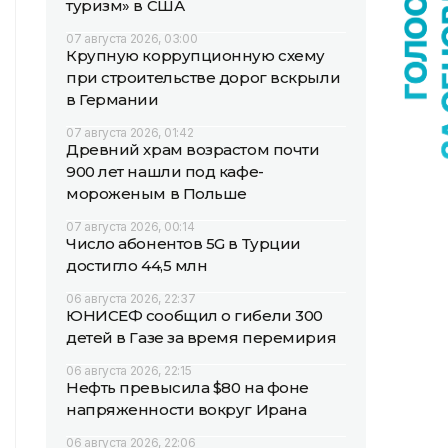
туризм» в США
07 августа 2026, 03:00
Крупную коррупционную схему
при строительстве дорог вскрыли
в Германии
07 августа 2026, 01:42
Древний храм возрастом почти
900 лет нашли под кафе-
мороженым в Польше
07 августа 2026, 00:14
Число абонентов 5G в Турции
достигло 44,5 млн
06 августа 2026, 22:37
ЮНИСЕФ сообщил о гибели 300
детей в Газе за время перемирия
06 августа 2026, 22:15
Нефть превысила $80 на фоне
напряженности вокруг Ирана
06 августа 2026, 22:06