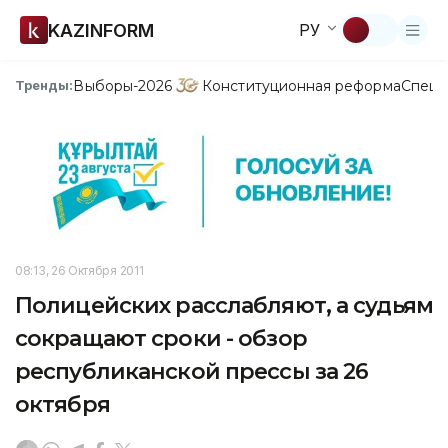
KAZINFORM
РУ
Выборы-2026
Конституционная реформа
Спецп
Тренды:
08:13, 26 Октября 2011
Полицейских расслабляют, а судьям
сокращают сроки - обзор
республиканской прессы за 26
октября