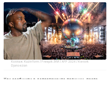
Коллаж: Kazinform / Freepik /ИИ / AFP 2024 / Kevork
Djansezian
Как сообщили в департаменте полиции, после
оплаты покупатель получает ваучер. 13 августа он
будет автоматически заменен на электронный
билет с уникальным QR-кодом.
В полиции особо подчеркнули, что до этой даты