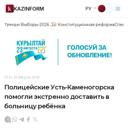
KAZINFORM
РУ
Выборы-2026
Конституционная реформа
Спецп
Тренды:
21:31, 20 Августа 2019
Полицейские Усть-Каменогорска
помогли экстренно доставить в
больницу ребёнка