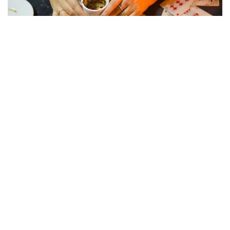
Фото: dzen.ru
Возвращаясь домой, пенсионерка столкнулась с
тремя незнакомыми женщинами, которые под
предлогом снятия «проклятия» завладели ее
золотыми украшениями и денежными средствами
на общую сумму 15 млн теңге.
Все началось с невинного вопроса о направлении
к стоматологии, однако разговор быстро перерос
в психологическое воздействие, основанное на