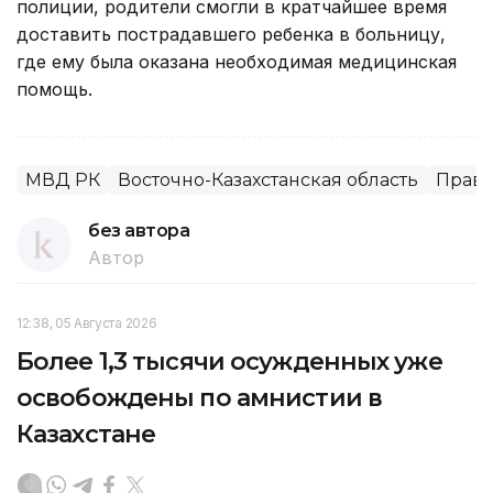
полиции, родители смогли в кратчайшее время
доставить пострадавшего ребенка в больницу,
где ему была оказана необходимая медицинская
помощь.
МВД РК
Восточно-Казахстанская область
Право
без автора
Автор
12:38, 05 Августа 2026
Более 1,3 тысячи осужденных уже
освобождены по амнистии в
Казахстане