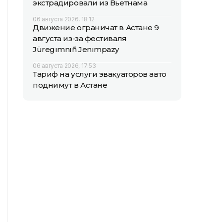
экстрадировали из Вьетнама
06 августа 2026, 18:12
Движение ограничат в Астане 9
августа из-за фестиваля
Jüregımnıñ Jenımpazy
06 августа 2026, 17:53
Тариф на услуги эвакуаторов авто
поднимут в Астане