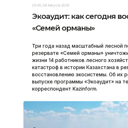
20:45, 06 Августа 2026
Экоаудит: как сегодня в
«Семей орманы»
Три года назад масштабный лесной 
резервате «Семей орманы» уничтожил
жизни 14 работников лесного хозяйс
катастроф в истории Казахстана в р
восстановлению экосистемы. Об их р
выпуске программы «Экоаудит» на те
корреспондент Kazinform.