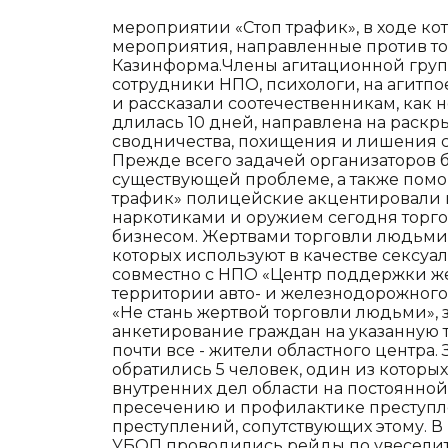
мероприятии «Стоп трафик», в ходе к
мероприятия, направленные против т
Казинформа.Члены агитационной групп
сотрудники НПО, психологи, на агитпо
и рассказали соотечественникам, как н
длилась 10 дней, направлена на раскр
сводничества, похищения и лишения с
Прежде всего задачей организаторов
существующей проблеме, а также помо
трафик» полицейские акцентировали в
наркотиками и оружием сегодня торг
бизнесом. Жертвами торговли людьми
которых используют в качестве сексу
совместно с НПО «Центр поддержки же
территории авто- и железнодорожного
«Не стань жертвой торговли людьми»,
анкетирование граждан на указанную те
почти все - жители областного центр
обратились 5 человек, один из которы
внутренних дел области на постоянной
пресечению и профилактике преступле
преступлений, сопутствующих этому.
УБОП проводились рейды по увеселит