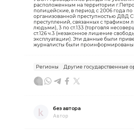
расположенным на территории г.Петроп
полицейские, в период с 2006 года по
организованной преступностью ДВД СК
преступлений, связанных с трафиком люд
людьми), 3 по ст.133 (торговля несоверш
ст.126 ч.3 (незаконное лишение свобо
эксплуатации). Эти данные были прив
журналисты были проинформированы о 
Регионы
Другие государственные о
без автора
Автор