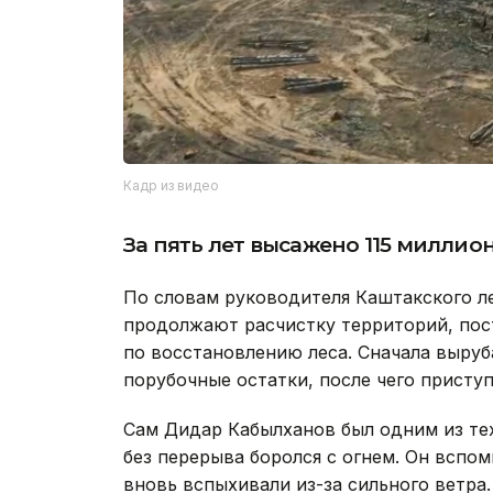
Кадр из видео
За пять лет высажено 115 миллио
По словам руководителя Каштакского л
продолжают расчистку территорий, пос
по восстановлению леса. Сначала выру
порубочные остатки, после чего присту
Сам Дидар Кабылханов был одним из тех
без перерыва боролся с огнем. Он вспом
вновь вспыхивали из-за сильного ветра.