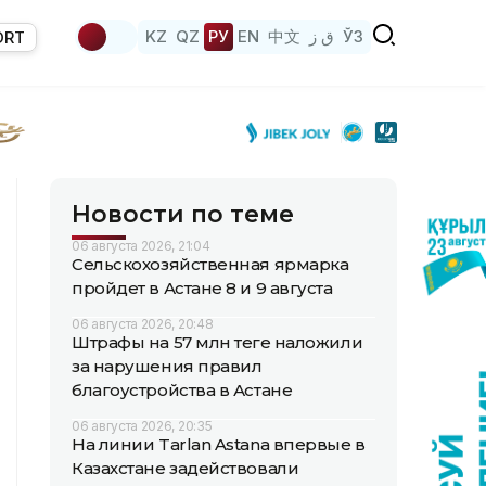
KZ
QZ
РУ
EN
中文
ق ز
ЎЗ
ORT
Новости по теме
06 августа 2026, 21:04
Сельскохозяйственная ярмарка
пройдет в Астане 8 и 9 августа
06 августа 2026, 20:48
Штрафы на 57 млн теңге наложили
за нарушения правил
благоустройства в Астане
06 августа 2026, 20:35
На линии Tarlan Astana впервые в
Казахстане задействовали