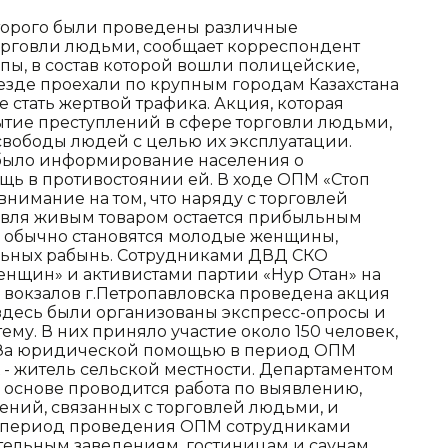
оторого были проведены различные
орговли людьми, сообщает корреспондент
ы, в состав которой вошли полицейские,
езде проехали по крупным городам Казахстана
е стать жертвой трафика. Акция, которая
ытие преступлений в сфере торговли людьми,
вободы людей с целью их эксплуатации.
 было информирование населения о
щь в противостоянии ей. В ходе ОПМ «Стоп
нимание на том, что наряду с торговлей
овля живым товаром остается прибыльным
 обычно становятся молодые женщины,
альных рабынь. Сотрудниками ДВД СКО
нщин» и активистами партии «Нур Отан» на
 вокзалов г.Петропавловска проведена акция
 здесь были организованы экспресс-опросы и
му. В них приняло участие около 150 человек,
а. За юридической помощью в период ОПМ
х - житель сельской местности. Департаментом
 основе проводится работа по выявлению,
ний, связанных с торговлей людьми, и
 В период проведения ОПМ сотрудниками
ельным заведениям, гостиницам и саунам,