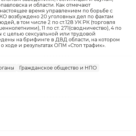
авловска и области. Как отмечают
 настоящее время управлением по борьбе с
О возбуждено 20 уголовных дел по фактам
ей, в том числе 2 по ст.128 УК РК (торговля
еннолетними), 11 по ст. 271(сводничество), 4 по
ды с целью сексуальной или трудовой
едены на брифинге в ДВД области, на котором
ходе и результатах ОПМ «Стоп трафик».
рганы
Гражданское общество и НПО