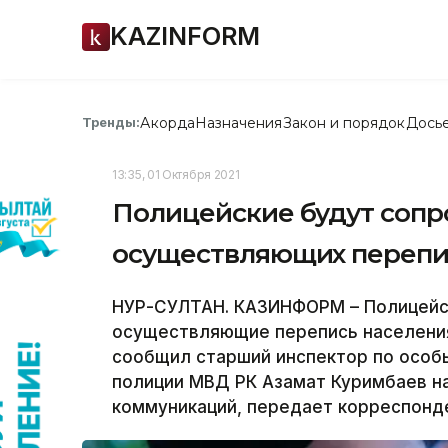
KAZINFORM
Акорда
Назначения
Закон и порядок
Дось
Тренды:
13:35, 01 Октября 2021
Полицейские будут сопр
осуществляющих перепис
НУР-СУЛТАН. КАЗИНФОРМ – Полицейск
осуществляющие перепись населения
сообщил старший инспектор по особ
полиции МВД РК Азамат Куримбаев н
коммуникаций, передает корреспонд