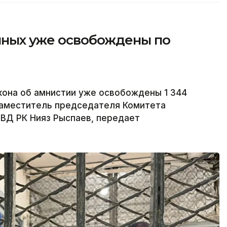
енных уже освобождены по
акона об амнистии уже освобождены 1 344
заместитель председателя Комитета
ВД РК Нияз Рыспаев, передает