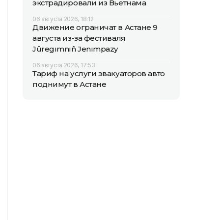
экстрадировали из Вьетнама
06 августа 2026, 18:12
Движение ограничат в Астане 9
августа из-за фестиваля
Jüregımnıñ Jenımpazy
06 августа 2026, 17:53
Тариф на услуги эвакуаторов авто
поднимут в Астане