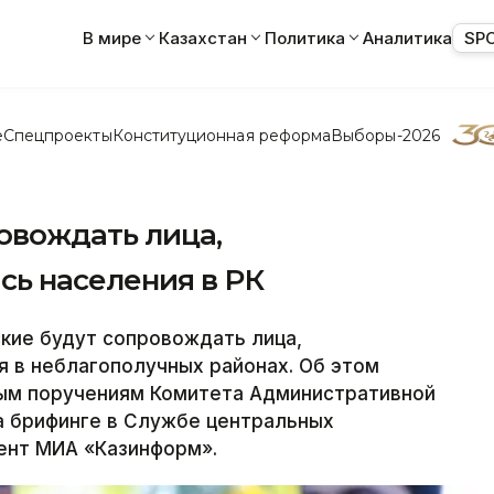
В мире
Казахстан
Политика
Аналитика
SP
е
Спецпроекты
Конституционная реформа
Выборы-2026
овождать лица,
ь населения в РК
ие будут сопровождать лица,
 в неблагополучных районах. Об этом
ым поручениям Комитета Административной
а брифинге в Службе центральных
ент МИА «Казинформ».