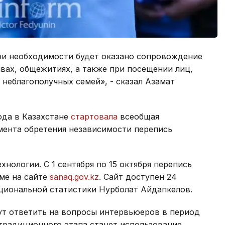
ри необходимости будет оказано сопровождение
вах, общежитиях, а также при посещении лиц,
 неблагополучных семей», - сказал Азамат
года в Казахстане
стартовала
всеобщая
мента обретения независимости перепись
нологии. С 1 сентября по 15 октября перепись
ме на сайте
sanaq.gov.kz
. Сайт доступен 24
ациональной статистики Нурболат Айдапкелов.
гут ответить на вопросы интервьюеров в период
 традиционного этапа станет использование