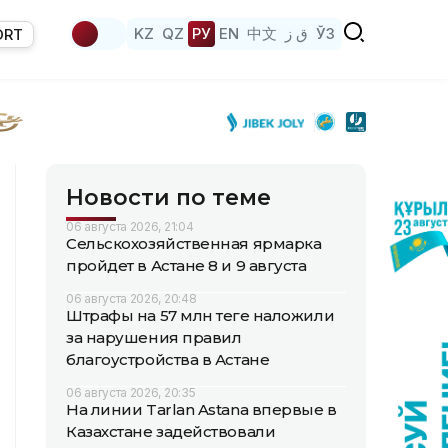
KZ
QZ
РУ
EN
中文
ق ز
ЎЗ
ORT
Новости по теме
06 августа 2026, 21:04
Сельскохозяйственная ярмарка
пройдет в Астане 8 и 9 августа
06 августа 2026, 20:48
Штрафы на 57 млн теңге наложили
за нарушения правил
благоустройства в Астане
06 августа 2026, 20:35
На линии Tarlan Astana впервые в
Казахстане задействовали