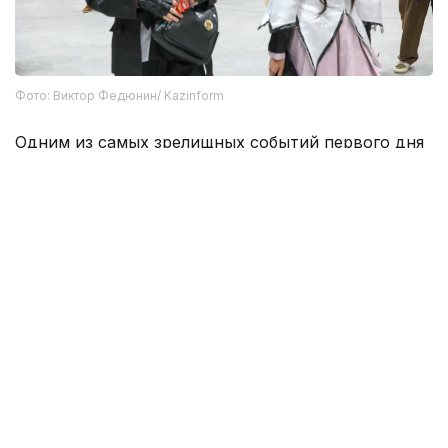
Фото: Виктор Федюнин/ Kazinform
Одним из самых зрелищных событий первого дня
стал конкурс косплея. Участники представили
образы героев из популярных фильмов, сериалов,
аниме, комиксов и видеоигр. Многие костюмы
были изготовлены самостоятельно, а их авторы
продемонстрировали высокий уровень
подготовки и внимание к деталям.
В этом году Comic Con Astana объединил
участников, гостей и приглашенных
представителей индустрии более чем из 20 стран.