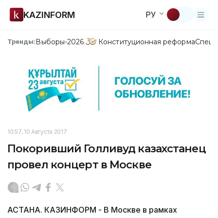
KAZINFORM
РУ
Выборы-2026
Конституционная реформа
Спецп
Тренды:
10:57, 10 Августа 2017
Покоривший Голливуд казахстанец
провел концерт в Москве
АСТАНА. КАЗИНФОРМ - В Москве в рамках