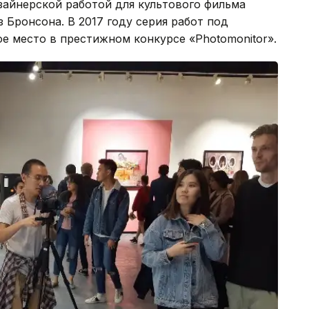
изайнерской работой для культового фильма
 Бронсона. В 2017 году серия работ под
вое место в престижном конкурсе «Photomonitor».