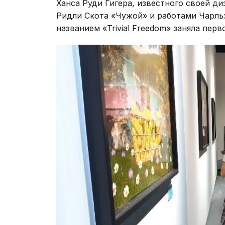
Ханса Руди Гигера, известного своей д
Ридли Скота «Чужой» и работами Чарльз
названием «Trivial Freedom» заняла пер