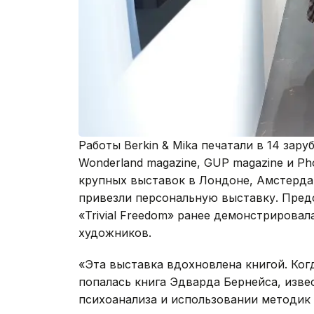
Работы Berkin & Mika печатали в 14 заруб
Wonderland magazine, GUP magazine и Pho
крупных выставок в Лондоне, Амстердам
привезли персональную выставку. Предст
«Trivial Freedom» ранее демонстрировал
художников.
«Эта выставка вдохновлена книгой. Ког
попалась книга Эдварда Бернейса, извес
психоанализа и использовании методик 