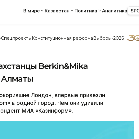
В мире
Казахстан
Политика
Аналитика
SP
е
Спецпроекты
Конституционная реформа
Выборы-2026
хстанцы Berkin&Mika
в Алматы
окорившие Лондон, впервые привезли
dom» в родной город. Чем они удивили
пондент МИА «Казинформ».