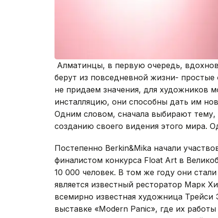
Алматинцы, в первую очередь, вдохновл
берут из повседневной жизни- простые
не придаем значения, для художников м
инсталляцию, они способны дать им нов
Одним словом, сначала выбирают тему, 
созданию своего видения этого мира. Од
Постепенно Berkin&Mika начали участвов
финалистом конкурса Float Art в Велик
10 000 человек. В том же году они стал
является известный ресторатор Марк Х
всемирно известная художница Трейси Э
выставке «Modern Panic», где их работ