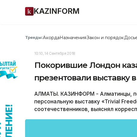
KAZINFORM
Акорда
Назначения
Закон и порядок
Дось
Тренды:
10:10, 14 Сентября 2018
Покорившие Лондон каза
презентовали выставку 
АЛМАТЫ. КАЗИНФОРМ - Алматинцы, п
персональную выставку «Trivial Free
соотечественников, выяснял коррес