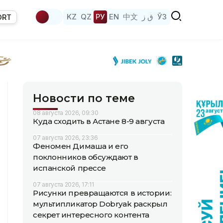
KZ
QZ
РУ
EN
中文
ق ز
ЎЗ
ORT
Новости по теме
08 августа 2026, 09:30
Куда сходить в Астане 8-9 августа
07 августа 2026, 23:36
Феномен Димаша и его
поклонников обсуждают в
испанской прессе
07 августа 2026, 17:11
Рисунки превращаются в истории:
мультипликатор Dobryak раскрыл
секрет интересного контента