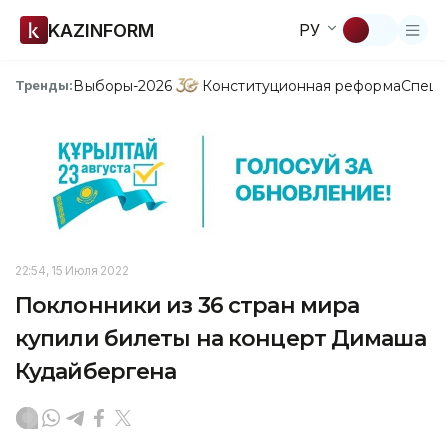
KAZINFORM
РУ
Выборы-2026
Конституционная реформа
Спецп
Тренды:
22:54, 15 Июля 2022
Поклонники из 36 стран мира
купили билеты на концерт Димаша
Кудайбергена