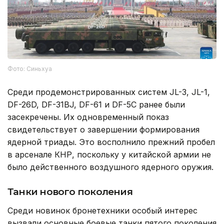
Фото: Синьхуа
Среди продемонстрированных систем JL-3, JL-1,
DF-26D, DF-31BJ, DF-61 и DF-5C ранее были
засекречены. Их одновременный показ
свидетельствует о завершении формирования
ядерной триады. Это восполнило прежний пробел
в арсенале КНР, поскольку у китайской армии не
было действенного воздушного ядерного оружия.
Танки нового поколения
Среди новинок бронетехники особый интерес
вызвали основные боевые танки пятого поколения