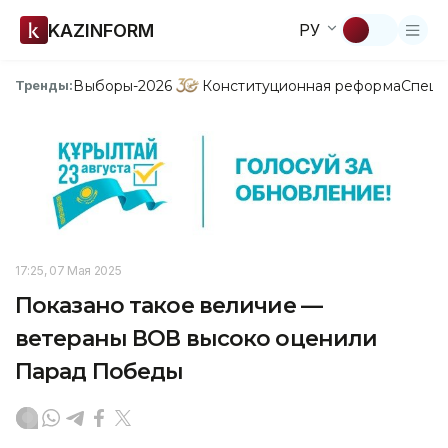
KAZINFORM
РУ
Выборы-2026
Конституционная реформа
Спецп
Тренды:
17:25, 07 Мая 2025
Показано такое величие —
ветераны ВОВ высоко оценили
Парад Победы