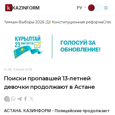
KAZINFORM
РУ
Выборы-2026
Конституционная реформа
Спецп
Тренды:
12:38, 11 Июня 2018
Поиски пропавшей 13-летней
девочки продолжают в Астане
АСТАНА. КАЗИНФОРМ - Полицейские продолжают