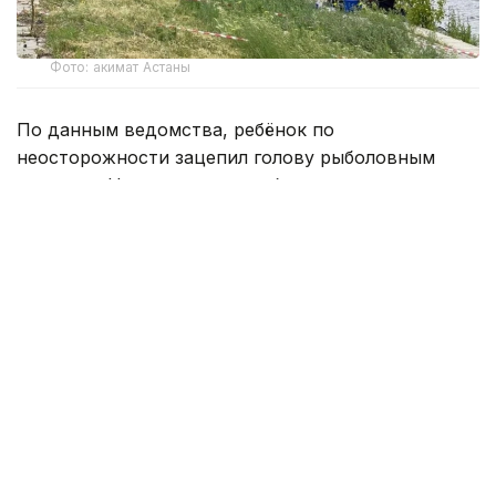
Фото: акимат Астаны
По данным ведомства, ребёнок по
неосторожности зацепил голову рыболовным
крючком. Находившиеся поблизости спасатели,
дежурившие на модульной капсуле, оперативно
оказали пострадавшему первую помощь до
прибытия бригады скорой медицинской помощи.