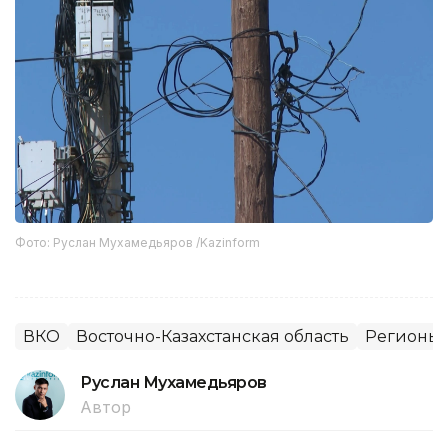
Фото: Руслан Мухамедьяров /Kazinform
ВКО
Восточно-Казахстанская область
Регионы 
Руслан Мухамедьяров
Автор