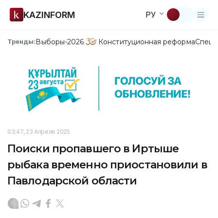
KAZINFORM
РУ
Выборы-2026
Конституционная реформа
Спецп
Тренды:
03:47, 23 Апреля 2025
Поиски пропавшего в Иртыше
рыбака временно приостановили в
Павлодарской области