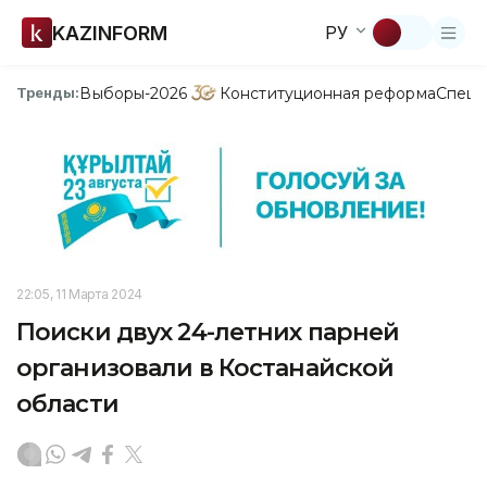
KAZINFORM
РУ
Выборы-2026
Конституционная реформа
Спецп
Тренды:
22:05, 11 Марта 2024
Поиски двух 24-летних парней
организовали в Костанайской
области