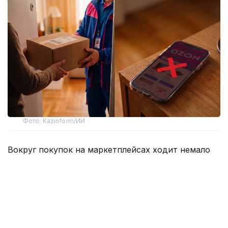
Фото: Kazinform/ИИ
Вокруг покупок на маркетплейсах ходит немало
баек, и одна из них звучит весьма убедительно –
если слишком часто отправлять заказы обратно,
однажды площадка сочтет клиента невыгодным и
закроет ему доступ к аккаунту. Одни
воспринимают это как негласное правило, другие
с недовольством считают, что это попытка