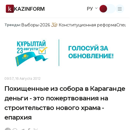
KAZINFORM
РУ
Выборы-2026
Конституционная реформа
Спецп
Тренды:
09:57, 16 Августа 2012
Похищенные из собора в Караганде
деньги - это пожертвования на
строительство нового храма -
епархия