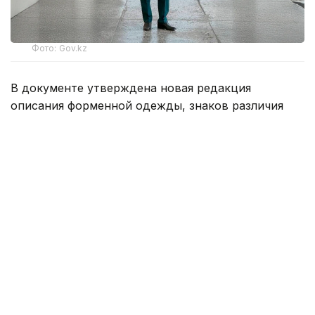
Фото: Gov.kz
В документе утверждена новая редакция
описания форменной одежды, знаков различия
и правил их ношения. Согласно новым правилам,
сотрудники органов внутренних дел обязаны
носить форменную одежду строго
в соответствии с установленными требованиями.
Она должна соответствовать утвержденным
образцам, быть аккуратно подогнана
и содержаться в безупречном состоянии.
В служебное время полицейские должны
находиться в форме, соответствующей
присвоенному специальному званию. Исключение
составляют сотрудники, которым официально