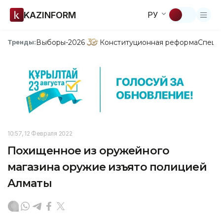
KAZINFORM
РУ
Выборы-2026
Конституционная реформа
Спецп
Тренды:
10:57, 12 Февраля 2022
Похищенное из оружейного
магазина оружие изъято полицией
Алматы