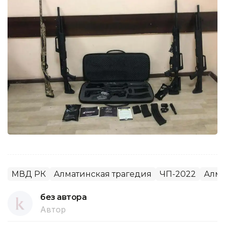
МВД РК
Алматинская трагедия
ЧП-2022
Алм
без автора
Автор