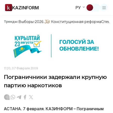
KAZINFORM
РУ
Выборы-2026
Конституционная реформа
Спецп
Тренды:
11:20, 07 Февраля 2009
Пограничники задержали крупную
партию наркотиков
АСТАНА. 7 февраля. КАЗИНФОРМ – Пограничным