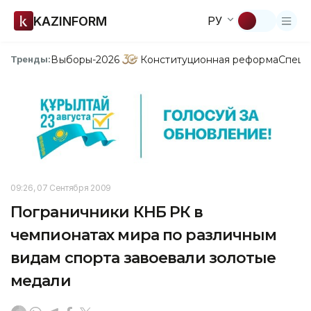
KAZINFORM
РУ
Выборы-2026
Конституционная реформа
Спецп
Тренды:
09:26, 07 Сентября 2009
Пограничники КНБ РК в
чемпионатах мира по различным
видам спорта завоевали золотые
медали