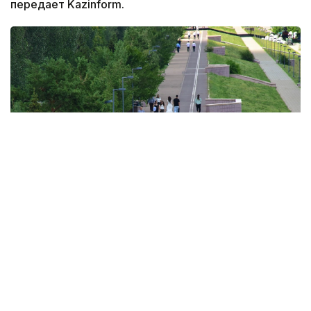
передает Kazinform.
Фото: Агибай Аяпбергенов / Kazinform
Под влиянием атмосферных фронтальных
разделов в отдельных районах страны пройдут
дожди с грозами, возможен град, шквалистый